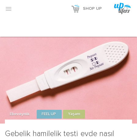
Reklamı Göster

SHOP UP
Reklamı Gizle
Ebeveynlik
FEEL UP
Yaşam
Gebelik hamilelik testi evde nasıl