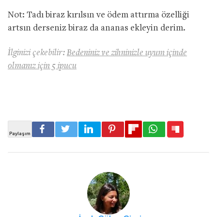
Not: Tadı biraz kırılsın ve ödem attırma özelliği
artsın derseniz biraz da ananas ekleyin derim.
İlginizi çekebilir:
Bedeniniz ve zihninizle uyum içinde
olmanız için 5 ipucu