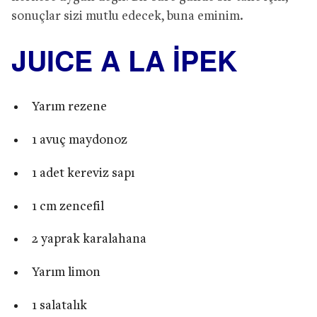
sonuçlar sizi mutlu edecek, buna eminim.
JUICE A LA İPEK
Yarım rezene
1 avuç maydonoz
1 adet kereviz sapı
1 cm zencefil
2 yaprak karalahana
Yarım limon
1 salatalık