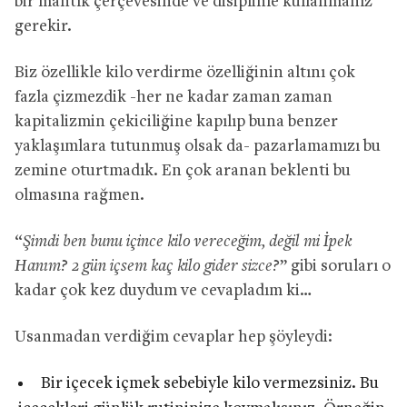
bir mantık çerçevesinde ve disiplinle kullanmanız
gerekir.
Biz özellikle kilo verdirme özelliğinin altını çok
fazla çizmezdik -her ne kadar zaman zaman
kapitalizmin çekiciliğine kapılıp buna benzer
yaklaşımlara tutunmuş olsak da- pazarlamamızı bu
zemine oturtmadık. En çok aranan beklenti bu
olmasına rağmen.
“
Şimdi ben bunu içince kilo vereceğim, değil mi İpek
Hanım? 2 gün içsem kaç kilo gider sizce?
” gibi soruları o
kadar çok kez duydum ve cevapladım ki…
Usanmadan verdiğim cevaplar hep şöyleydi:
Bir içecek içmek sebebiyle kilo vermezsiniz. Bu