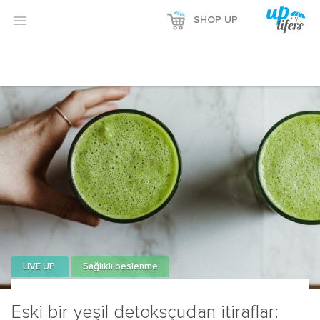

SHOP UP
LIVE UP
Sağlıklı beslenme
Eski bir yeşil detoksçudan itiraflar: