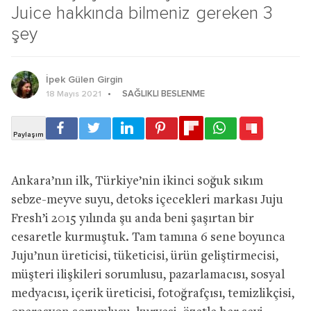
Juice hakkında bilmeniz gereken 3
şey
İpek Gülen Girgin
SAĞLIKLI BESLENME
18 Mayıs 2021
Ankara’nın ilk, Türkiye’nin ikinci soğuk sıkım
sebze-meyve suyu, detoks içecekleri markası Juju
Fresh’i 2015 yılında şu anda beni şaşırtan bir
cesaretle kurmuştuk. Tam tamına 6 sene boyunca
Juju’nun üreticisi, tüketicisi, ürün geliştirmecisi,
müşteri ilişkileri sorumlusu, pazarlamacısı, sosyal
medyacısı, içerik üreticisi, fotoğrafçısı, temizlikçisi,