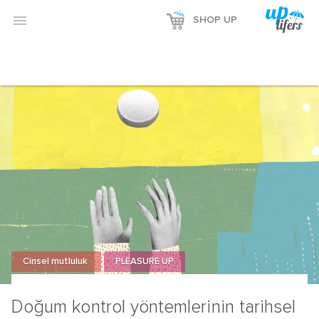
Reklamı Göster

SHOP UP
Reklamı Gizle
Cinsel mutluluk
PLEASURE UP
Doğum kontrol yöntemlerinin tarihsel