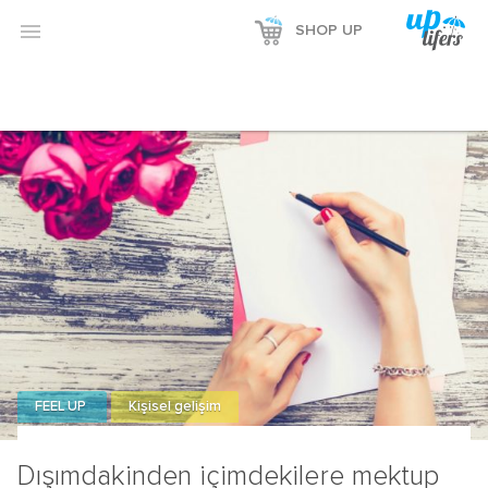

SHOP UP
FEEL UP
Kişisel gelişim
Dışımdakinden içimdekilere mektup