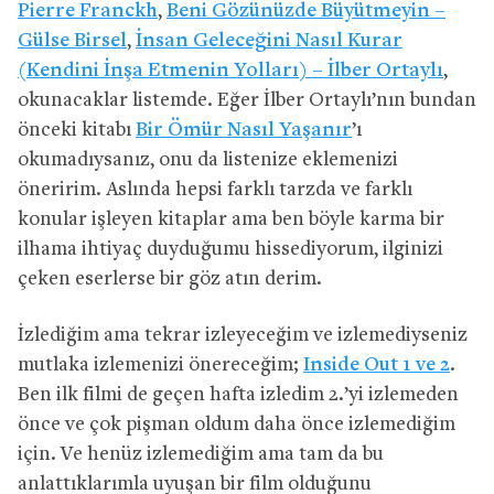
Pierre Franckh
,
Beni Gözünüzde Büyütmeyin –
Gülse Birsel
,
İnsan Geleceğini Nasıl Kurar
(Kendini İnşa Etmenin Yolları) – İlber Ortaylı
,
okunacaklar listemde. Eğer İlber Ortaylı’nın bundan
önceki kitabı
Bir Ömür Nasıl Yaşanır
’ı
okumadıysanız, onu da listenize eklemenizi
öneririm. Aslında hepsi farklı tarzda ve farklı
konular işleyen kitaplar ama ben böyle karma bir
ilhama ihtiyaç duyduğumu hissediyorum, ilginizi
çeken eserlerse bir göz atın derim.
İzlediğim ama tekrar izleyeceğim ve izlemediyseniz
mutlaka izlemenizi önereceğim;
Inside Out 1 ve 2
.
Ben ilk filmi de geçen hafta izledim 2.’yi izlemeden
önce ve çok pişman oldum daha önce izlemediğim
için. Ve henüz izlemediğim ama tam da bu
anlattıklarımla uyuşan bir film olduğunu