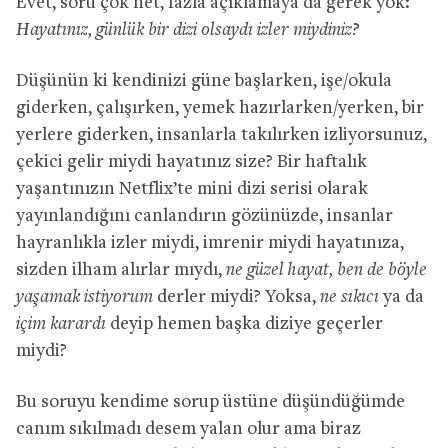
Evet, soru çok net, fazla açıklamaya da gerek yok:
Hayatınız, günlük bir dizi olsaydı izler miydiniz?
Düşünün ki kendinizi güne başlarken, işe/okula
giderken, çalışırken, yemek hazırlarken/yerken, bir
yerlere giderken, insanlarla takılırken izliyorsunuz,
çekici gelir miydi hayatınız size? Bir haftalık
yaşantınızın Netflix’te mini dizi serisi olarak
yayınlandığını canlandırın gözünüzde, insanlar
hayranlıkla izler miydi, imrenir miydi hayatınıza,
sizden ilham alırlar mıydı,
ne güzel hayat, ben de böyle
yaşamak istiyorum
derler miydi? Yoksa,
ne sıkıcı
ya da
içim karardı
deyip hemen başka diziye geçerler
miydi?
Bu soruyu kendime sorup üstüne düşündüğümde
canım sıkılmadı desem yalan olur ama biraz