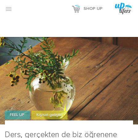

SHOP UP
FEEL UP
Kişisel gelişim
Ders, gerçekten de biz öğrenene