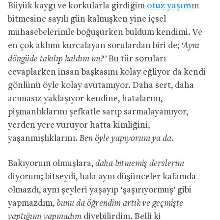
Büyük kaygı ve korkularla girdiğim
otuz yaşım
ın
bitmesine sayılı gün kalmışken yine içsel
muhasebelerimle boğuşurken buldum kendimi. Ve
en çok aklımı kurcalayan sorulardan biri de;
‘Aynı
döngüde takılıp kaldım mı?’
Bu tür soruları
cevaplarken insan başkasını kolay eğliyor da kendi
gönlünü öyle kolay avutamıyor. Daha sert, daha
acımasız yaklaşıyor kendine, hatalarını,
pişmanlıklarını şefkatle sarıp sarmalayamıyor,
yerden yere vuruyor hatta kimliğini,
yaşanmışlıklarını.
Ben öyle yapıyorum ya da.
Bakıyorum olmuşlara,
daha bitmemiş derslerim
diyorum; bitseydi, hala aynı düşünceler kafamda
olmazdı, aynı şeyleri yaşayıp ‘şaşırıyormuş’ gibi
yapmazdım,
bunu da öğrendim artık ve geçmişte
yaptığımı yapmadım
diyebilirdim. Belli ki