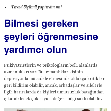
Tiroid ölçümü yaptırdın mı?
Bilmesi gereken
ş
eyleri
öğ
renmesine
yard
ı
mc
ı
olun
Psikiyatristlerin ve psikologların belli alanlarda
uzmanlıkları var. Bu uzmanlıklar kişinin
depresyonla mücadele etmesinde oldukça kritik bir
geri bildirim olabilir, ancak, arkadaşlar ve ailelerle
ilgili hatıralarda da kişileri umutsuzluk batağından
çıkarabilecek çok sayıda değerli bilgi saklı olabilir.