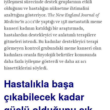
iyileşmesi sürecinde destek gruplarının etkili
olduğunu ve hastalığın nüksetme ihtimalini
azalttığını gösteriyor.
The New England Journal of
Medicine’
i
n
2001’de yaptığı ve 158 metastatik meme
kanseri kadının katıldığı bir araştırmada,
hastalardan destekleyici ve anlatımlı terapilere
gitmeleri istendi. Bu kadınlar destekleyici terapi
görmeyen kontrol grubundaki meme kanseri olan
kadınlara oranla fizyolojik belirtiler konusunda
daha fazla iyileşme gösterdi ve daha az acı
hissettiklerini söyledi.
Hastal
ı
kla ba
ş
a
çı
kabilecek kadar
g
üç
l
ü
oldu
ğ
unu s
ı
k