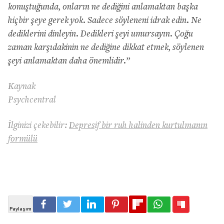
konu
ş
tu
ğ
unda, onlar
ı
n ne dedi
ğ
ini anlamaktan ba
ş
ka
hi
ç
bir
ş
eye gerek yok. Sadece s
ö
yleneni idrak edin. Ne
dediklerini dinleyin. Dedikleri
ş
eyi umursay
ı
n.
Ç
o
ğ
u
zaman kar
şı
dakinin ne dedi
ğ
ine dikkat etmek, s
ö
ylenen
ş
eyi anlamaktan daha
ö
nemlidir.”
Kaynak
Psychcentral
İlginizi çekebilir:
Depresif bir ruh halinden kurtulmanın
formülü