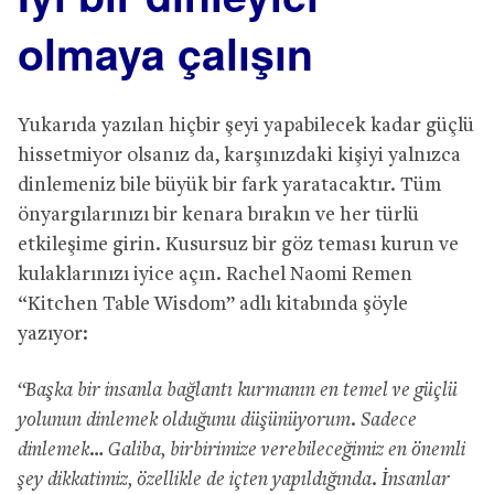
olmaya
ç
al
ışı
n
Yukarıda yazılan hiçbir şeyi yapabilecek kadar güçlü
hissetmiyor olsanız da, karşınızdaki kişiyi yalnızca
dinlemeniz bile büyük bir fark yaratacaktır. Tüm
önyargılarınızı bir kenara bırakın ve her türlü
etkileşime girin. Kusursuz bir göz teması kurun ve
kulaklarınızı iyice açın. Rachel Naomi Remen
“Kitchen Table Wisdom” adlı kitabında şöyle
yazıyor:
“Ba
ş
ka bir insanla ba
ğ
lant
ı
kurman
ı
n en temel ve g
üç
l
ü
yolunun dinlemek oldu
ğ
unu d
üşü
n
ü
yorum. Sadece
dinlemek… Galiba, birbirimize verebilece
ğ
imiz en
ö
nemli
ş
ey dikkatimiz,
ö
zellikle de i
ç
ten yap
ı
ld
ığı
nda.
İ
nsanlar