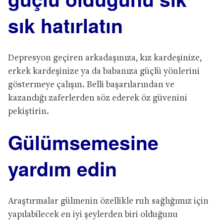
s
ı
k hat
ı
rlat
ı
n
Depresyon geçiren arkadaşınıza, kız kardeşinize,
erkek kardeşinize ya da babanıza güçlü yönlerini
göstermeye çalışın. Belli başarılarından ve
kazandığı zaferlerden söz ederek öz güvenini
pekiştirin.
G
ü
l
ü
msemesine
yard
ı
m edin
Araştırmalar gülmenin özellikle ruh sağlığımız için
yapılabilecek en iyi şeylerden biri olduğunu