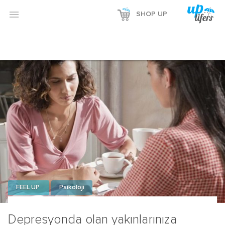

SHOP UP
FEEL UP
Psikoloji
Depresyonda olan yakınlarınıza