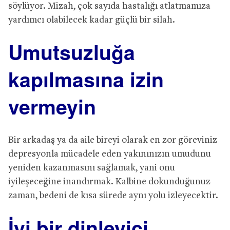
söylüyor. Mizah, çok sayıda hastalığı atlatmamıza
yardımcı olabilecek kadar güçlü bir silah.
Umutsuzlu
ğ
a
kap
ı
lmas
ı
na izin
vermeyin
Bir arkadaş ya da aile bireyi olarak en zor göreviniz
depresyonla mücadele eden yakınınızın umudunu
yeniden kazanmasını sağlamak, yani onu
iyileşeceğine inandırmak. Kalbine dokunduğunuz
zaman, bedeni de kısa sürede aynı yolu izleyecektir.
İ
yi bir dinleyici