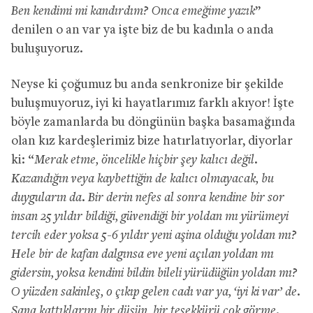
Ben kendimi mi kandırdım? Onca emeğime yazık
”
denilen o an var ya işte biz de bu kadınla o anda
buluşuyoruz.
Neyse ki çoğumuz bu anda senkronize bir şekilde
buluşmuyoruz, iyi ki hayatlarımız farklı akıyor! İşte
böyle zamanlarda bu döngünün başka basamağında
olan kız kardeşlerimiz bize hatırlatıyorlar, diyorlar
ki: “
Merak etme, öncelikle hiçbir şey kalıcı değil.
Kazandığın veya kaybettiğin de kalıcı olmayacak, bu
duyguların da. Bir derin nefes al sonra kendine bir sor
insan 25 yıldır bildiği, güvendiği bir yoldan mı yürümeyi
tercih eder yoksa 5-6 yıldır yeni aşina olduğu yoldan mı?
Hele bir de kafan dalgınsa eve yeni açılan yoldan mı
gidersin, yoksa kendini bildin bileli yürüdüğün yoldan mı?
O yüzden sakinleş, o çıkıp gelen cadı var ya, ‘iyi ki var’ de.
Sana kattıklarını bir düşün, bir teşekkürü çok görme.