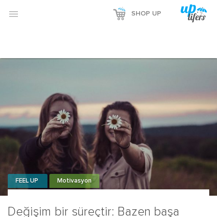

SHOP UP
FEEL UP
Motivasyon
Değişim bir süreçtir: Bazen başa