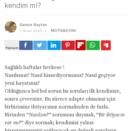
kendim mi?
Gamze Baytan
MOTIVASYON
7 Nisan 2020
Sağlıklı haftalar herkese !
Nasılsınız? Nasıl hissediyorsunuz? Nasıl geçiyor
yeni hayatınız?
Olduğunca bol bol sorun bu soruları ilk kendinize,
sonra çevrenize. Bu sürece adapte olmamız için
birbirimize ihtiyacımız normalinden de fazla.
Birinden “
Nasılsın?
” sorusunu duymak, “
Bir ihtiyacın
var mı?
” diye sormak; kendimizi yalnız
hissetmememizi sağlayacak en değerli soruların