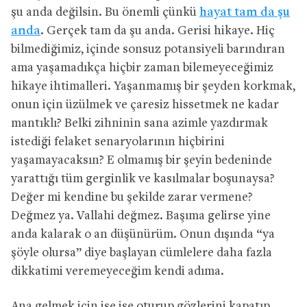
şu anda değilsin. Bu önemli çünkü
hayat tam da şu
anda
. Gerçek tam da şu anda. Gerisi hikaye. Hiç
bilmediğimiz, içinde sonsuz potansiyeli barındıran
ama yaşamadıkça hiçbir zaman bilemeyeceğimiz
hikaye ihtimalleri. Yaşanmamış bir şeyden korkmak,
onun için üzülmek ve çaresiz hissetmek ne kadar
mantıklı? Belki zihninin sana azimle yazdırmak
istediği felaket senaryolarının hiçbirini
yaşamayacaksın? E olmamış bir şeyin bedeninde
yarattığı tüm gerginlik ve kasılmalar boşunaysa?
Değer mi kendine bu şekilde zarar vermene?
Değmez ya. Vallahi değmez. Başıma gelirse yine
anda kalarak o an düşünürüm. Onun dışında “ya
şöyle olursa” diye başlayan cümlelere daha fazla
dikkatimi veremeyeceğim kendi adıma.
Ana gelmek için ise işe oturup gözlerini kapatıp