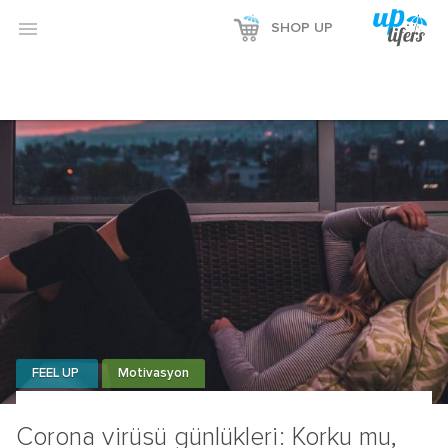

SHOP UP
FEEL UP
Motivasyon
Corona virüsü günlükleri: Korku mu,