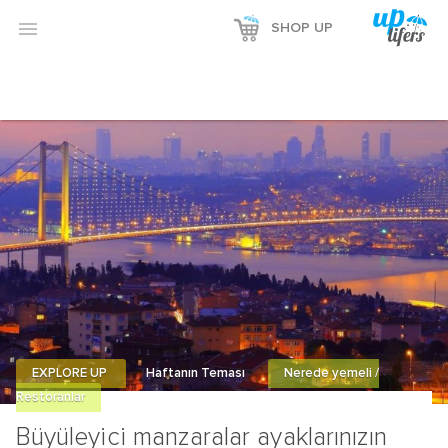
Reklamı Göster

SHOP UP
Reklamı Gizle
EXPLORE UP
Haftanın Teması
Nerede yemeli /
Restoranlar
Büyüleyici manzaralar ayaklarınızın