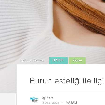
Haftanın Teması
LIVE UP
Yaşam
Burun estetiği ile ilg
Uplifers
YAŞAM
11 Ocak 2023