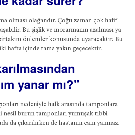
ne kadar sürer?”
arma olması olağandır. Çoğu zaman çok hafif
aşabilir. Bu şişlik ve morarmanın azalması ya
birtakım önlemler konusunda uyaracaktır. Bu
iki hafta içinde tama yakın geçecektir.
karılmasından
ım yanar mı?”
ponları nedeniyle halk arasında tamponlara
eni nesil burun tamponları yumuşak tıbbi
rada da çıkarılırken de hastanın canı yanmaz.