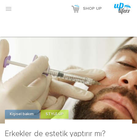

SHOP UP
Kişisel bakım
STYLE UP
Erkekler de estetik yaptırır mı?