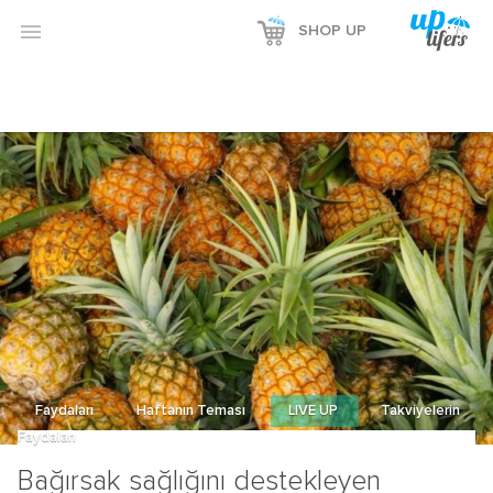

SHOP UP
Faydaları
Haftanın Teması
LIVE UP
Takviyelerin
Faydaları
Bağırsak sağlığını destekleyen