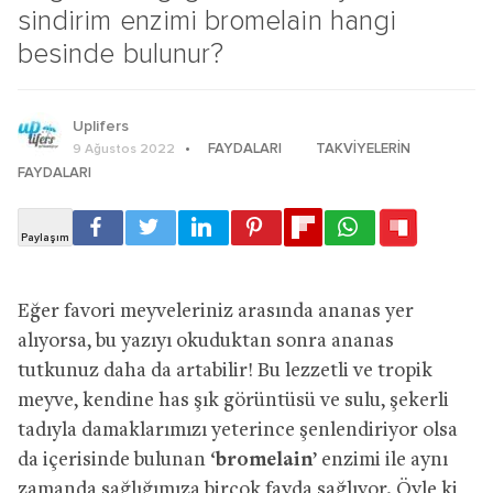
sindirim enzimi bromelain hangi
besinde bulunur?
Uplifers
FAYDALARI
TAKVIYELERIN
9 Ağustos 2022
FAYDALARI
Eğer favori meyveleriniz arasında ananas yer
alıyorsa, bu yazıyı okuduktan sonra ananas
tutkunuz daha da artabilir! Bu lezzetli ve tropik
meyve, kendine has şık görüntüsü ve sulu, şekerli
tadıyla damaklarımızı yeterince şenlendiriyor olsa
da içerisinde bulunan ‘
bromelain
’ enzimi ile aynı
zamanda sağlığımıza birçok fayda sağlıyor. Öyle ki,