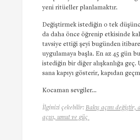
yeni ritüeller planlamaktır.
Değiştirmek istediğin o tek düşün
da daha önce öğrenip etkisinde kald
tavsiye ettiği şeyi bugünden itibar
uygulamaya başla. En az 45 gün bu
istediğin bir diğer alışkanlığa gec
sana kapıyı gösterir, kapıdan geçm
Kocaman sevgiler…
İlginizi çekebilir:
Bakış açını değiştir,
açısı, umut ve güç