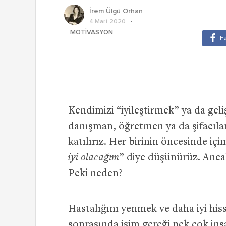
İrem Ülgü Orhan
4 Mart 2020
MOTIVASYON
Kendimizi “iyileştirmek” ya da geli
danışman, öğretmen ya da şifacıla
katılırız. Her birinin öncesinde içi
iyi olacağım
” diye düşünürüz. An
Peki neden?
Hastalığını yenmek ve daha iyi his
sonrasında işim gereği pek çok insan