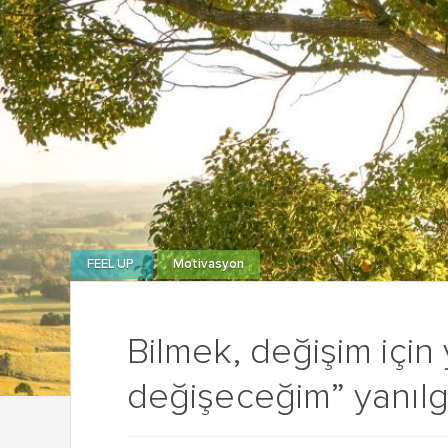
FEEL UP
Motivasyon
Bilmek, değişim için y
değişeceğim” yanılgı