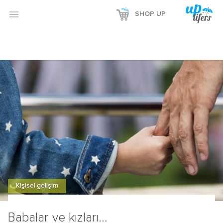

SHOP UP
Kişisel gelişim
Babalar ve kızları…