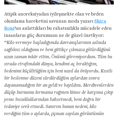
Atipik anoreksiyadan iyileşmekte olan ve beden
olumlama hareketini savunan moda yazarı
Shira
Rose
’un anlattıkları bu rahatsızlıkla mücadele eden
insanların güç durumunu ne de güzel özetliyor:
“
Kilo vermeye başladığımda davranışlarımın aslında
sağlıksız olduğunu ve beni gittikçe çıkmaza götürdüğünü
uzun zaman inkâr ettim. Önümü göremiyordum. Tüm bu
sırada etrafımdaki dünya, kendimi aç bıraktığım,
bedenimi küçülttüğüm için beni nasıl da övüyordu. Kısıtlı
bir beslenme düzeni sürdürdüğüm aylardan sonra
dayanamadığım bir an geldi ve bayıldım. Merdivenlerden
düşüp burnumu kırmama rağmen kimse de karşıma çıkıp
yeme bozukluklarından bahsetmedi, beni doğru bir
tedaviye sevk etmedi. Sanırım bunun nedeni, kilo
verdiğim tüm o aylarda, şişman sayılan görüntümün