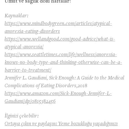
Umut ve sağlık dolu haftalar!
Kaynaklar:
https://www.mindbodygreen.com/articles/atypical-
anorexia-eating-disorders
https://www.wellandgood.com/good-advice/what-is-
atypical-anorexia/
https://www.seattletimes.com/life/wellness/anorexia-
knows-no-body-type-and-thinking-otherwise-can-be-a-
barrier-to-treatment/
Jennifer L. Gaudiani, Sick Enough: A Guide to the Medical
Complications of Eating Disorders,2018
https://www.amazon.com/Sick-Enough-Jennifer-L-
Gaudiani/dp/0815382456
İlginizi çekebilir:
Ortaya çıkın ve paylaşın: Yeme bozukluğu yaşadığınızı