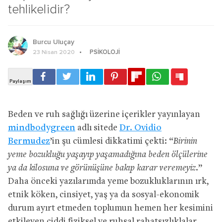
tehlikelidir?
Burcu Uluçay
PSIKOLOJI
23 Nisan 2020
Beden ve ruh sağlığı üzerine içerikler yayınlayan
mindbodygreen
adlı sitede
Dr. Ovidio
Bermudez
’in şu cümlesi dikkatimi çekti: “
Birinin
yeme bozukluğu yaşayıp yaşamadığına beden ölçülerine
ya da kilosuna ve görünüşüne bakıp karar veremeyiz.
”
Daha önceki yazılarımda yeme bozukluklarının ırk,
etnik köken, cinsiyet, yaş ya da sosyal-ekonomik
durum ayırt etmeden toplumun hemen her kesimini
etkileyen ciddi fiziksel ve ruhsal rahatsızlıklalar