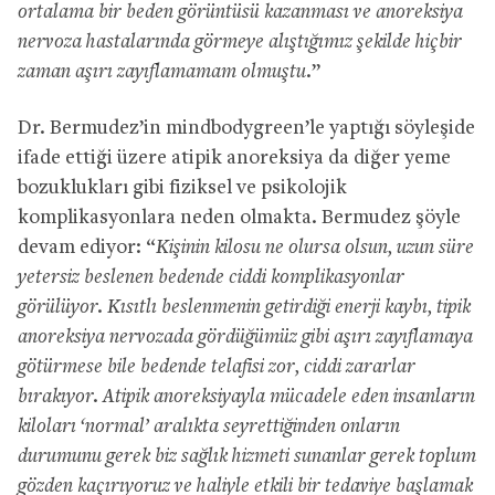
ortalama bir beden görüntüsü kazanması ve anoreksiya
nervoza hastalarında görmeye alıştığımız şekilde hiçbir
zaman aşırı zayıflamamam olmuştu.
”
Dr. Bermudez’in mindbodygreen’le yaptığı söyleşide
ifade ettiği üzere atipik anoreksiya da diğer yeme
bozuklukları gibi fiziksel ve psikolojik
komplikasyonlara neden olmakta. Bermudez şöyle
devam ediyor: “
Kişinin kilosu ne olursa olsun, uzun süre
yetersiz beslenen bedende ciddi komplikasyonlar
görülüyor. Kısıtlı beslenmenin getirdiği enerji kaybı, tipik
anoreksiya nervozada gördüğümüz gibi aşırı zayıflamaya
götürmese bile bedende telafisi zor, ciddi zararlar
bırakıyor. Atipik anoreksiyayla mücadele eden insanların
kiloları ‘normal’ aralıkta seyrettiğinden onların
durumunu gerek biz sağlık hizmeti sunanlar gerek toplum
gözden kaçırıyoruz ve haliyle etkili bir tedaviye başlamak