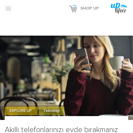

SHOP UP
EXPLORE UP
Teknoloji
Akıllı telefonlarınızı evde bırakmanız