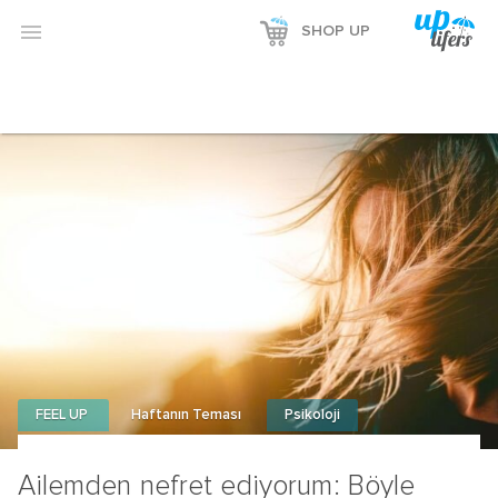
Reklamı Göster

SHOP UP
Reklamı Gizle
FEEL UP
Haftanın Teması
Psikoloji
Ailemden nefret ediyorum: Böyle