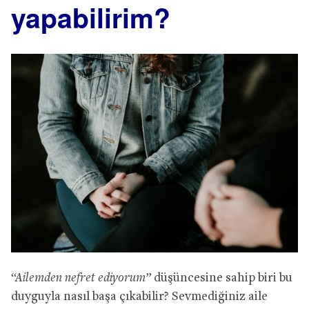
yapabilirim?
“Ailemden nefret ediyorum”
düşüncesine sahip biri bu
duyguyla nasıl başa çıkabilir? Sevmediğiniz aile