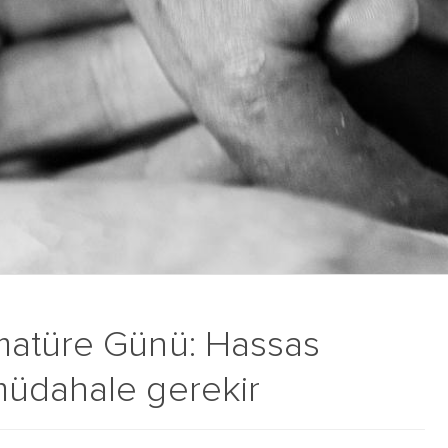
matüre Günü: Hassas
müdahale gerekir