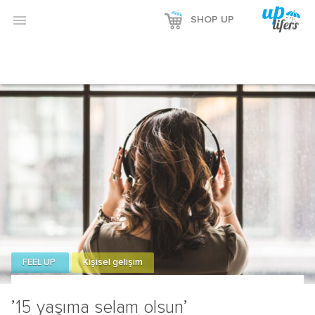

SHOP UP
FEEL UP
Kişisel gelişim
’15 yaşıma selam olsun’