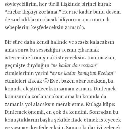
söyleyebilirim, her türlü ilişkinde birinci kural:
“Hiçbir ilişkiyi zorlama.” Her ne kadar bunu desem
de zorladıkların olacak biliyorum ama onun da
sebeplerini keşfedeceksin zamanla.
Bir süre daha kendi halinde ve sessiz kalacaksın
ama sonra bu sessizliğin acısını çıkarmak
istercesine konuşmak isteyeceksin. İnanmazsın,
geçmişte duyduğun
“ne kadar da sessizsin”
cümlelerinin yerini
“ay ne kadar konuştun Ecehan”
cümleleri alacak 🙂 Evet bazen abartacaksın, bu
konuda eleştirileceksin zaman zaman. Dinlemek
konusunda zorlanacaksın ama bu konuda da
zamanla yol alacaksın merak etme. Kulağa küpe:
Dinlemek önemli, en çok da kendini. Sonradan bu
konuştuklarını başka şekilde ifade etmek isteyecek
ve yazmayı keşfedeceksin. Sana o kadar iyi gelecek