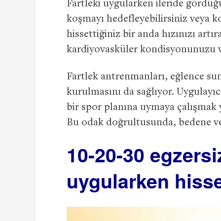
Fartleki uygularken ileride gördü
koşmayı hedefleyebilirsiniz veya k
hissettiğiniz bir anda hızınızı artır
kardiyovasküler kondisyonunuzu ve d
Fartlek antrenmanları, eğlence sun
kurulmasını da sağlıyor. Uygulayıc
bir spor planına uymaya çalışmak ye
Bu odak doğrultusunda, bedene ve z
10-20-30 egzersiz
uygularken hisse