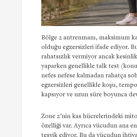
Bölge 2 antrenmanı, maksimum kal
olduğu egzersizleri ifade ediyor.
rahatsızlık vermiyor ancak kesinlik
yaparken genellikle talk test (konu
nefes nefese kalmadan rahatça soh
egzersizleri genellikle koşu, tempo
kapsıyor ve uzun süre boyunca deva
Zone 2’nin kas hücrelerindeki mitok
özelliği var. Ayrıca vücudun ana en
teşvik ediyor. Bu da vücudun ihtiy