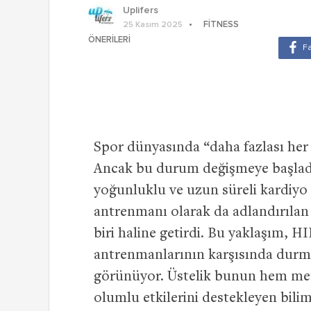
Uplifers
FITNESS
25 Kasım 2025
ÖNERILERI
Spor dünyasında “daha fazlası her 
Ancak bu durum değişmeye başladı.
yoğunluklu ve uzun süreli kardiyo 
antrenmanı olarak da adlandırılan 
biri haline getirdi. Bu yaklaşım, H
antrenmanlarının karşısında durmu
görünüyor. Üstelik bunun hem meta
olumlu etkilerini destekleyen bilims