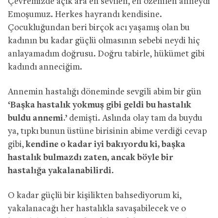
Çevremizde açık ara en sevilen, en özenilen anneydi
Emoşumuz. Herkes hayrandı kendisine.
Çocukluğundan beri birçok acı yaşamış olan bu
kadının bu kadar güçlü olmasının sebebi neydi hiç
anlayamadım doğrusu. Doğru tabirle, hükümet gibi
kadındı anneciğim.
Annemin hastalığı döneminde sevgili abim bir gün
‘Başka hastalık yokmuş gibi geldi bu hastalık
buldu annemi.’
demişti. Aslında olay tam da buydu
ya, tıpkı bunun üstüne birisinin abime verdiği cevap
gibi,
kendine o kadar iyi bakıyordu ki, başka
hastalık bulmazdı zaten, ancak böyle bir
hastalığa yakalanabilirdi
.
O kadar güçlü bir kişilikten bahsediyorum ki,
yakalanacağı her hastalıkla savaşabilecek ve o