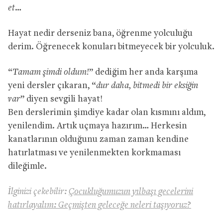
et…
Hayat nedir derseniz bana, öğrenme yolculuğu
derim. Öğrenecek konuları bitmeyecek bir yolculuk.
“
Tamam şimdi oldum!
” dediğim her anda karşıma
yeni dersler çıkaran, “
dur daha, bitmedi bir eksiğin
var
” diyen sevgili hayat!
Ben derslerimin şimdiye kadar olan kısmını aldım,
yenilendim. Artık uçmaya hazırım… Herkesin
kanatlarının olduğunu zaman zaman kendine
hatırlatması ve yenilenmekten korkmaması
dileğimle.
İlginizi çekebilir:
Çocukluğumuzun yılbaşı gecelerini
hatırlayalım: Geçmişten geleceğe neleri taşıyoruz?