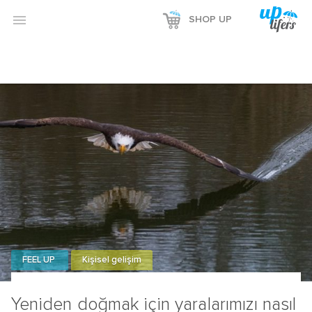

SHOP UP
FEEL UP
Kişisel gelişim
Yeniden doğmak için yaralarımızı nasıl