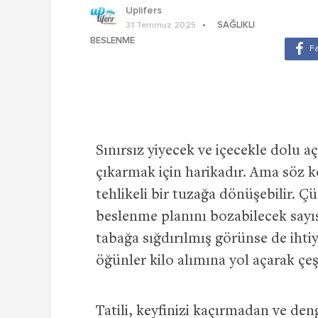
Uplifers
SAĞLIKLI
31 Temmuz 2025
BESLENME
Sınırsız yiyecek ve içecekle dolu aç
çıkarmak için harikadır. Ama söz 
tehlikeli bir tuzağa dönüşebilir. 
beslenme planını bozabilecek sayısı
tabağa sığdırılmış görünse de ihti
öğünler kilo alımına yol açarak çeşi
Tatili, keyfinizi kaçırmadan ve d