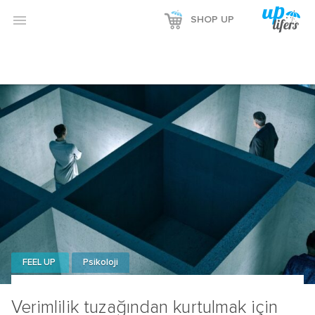
Reklamı Göster

SHOP UP
Reklamı Gizle
FEEL UP
Psikoloji
Verimlilik tuzağından kurtulmak için