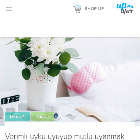
Reklamı Göster

SHOP UP
Reklamı Gizle
LIVE UP
Yaşam
Verimli uyku uyuyup mutlu uyanmak