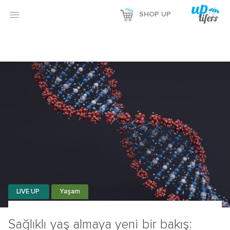

SHOP UP
LIVE UP
Yaşam
Sağlıklı yaş almaya yeni bir bakış: