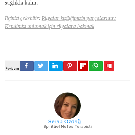
sağlıkla kalın.
İlginizi çekebilir:
Rüyalar kişiliğimizin parçalarıdır:
Kendimizi anlamak için rüyalara bakmak
Serap Özdağ
Spiritüel Nefes Terapisti