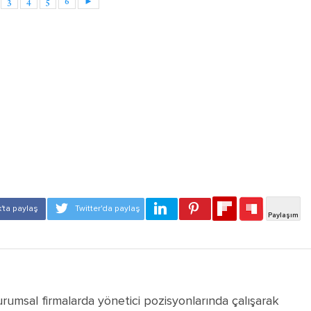
3
4
5
6
►
rumsal firmalarda yönetici pozisyonlarında çalışarak