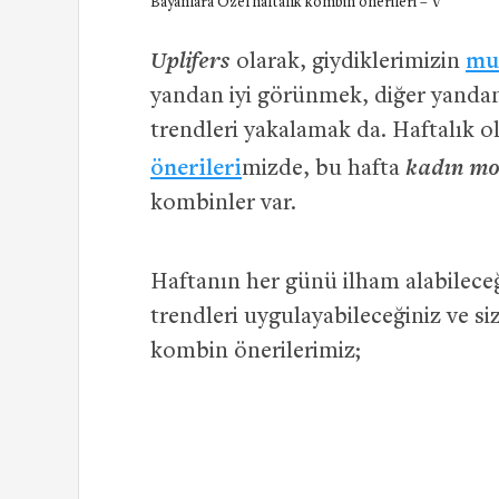
Bayanlara Özel haftalık kombin önerileri – V
Uplifers
olarak, giydiklerimizin
mu
yandan iyi görünmek, diğer yandan
trendleri yakalamak da. Haftalık 
kadın mo
önerileri
mizde, bu hafta
kombinler var.
Haftanın her günü ilham alabilece
trendleri uygulayabileceğiniz ve s
kombin önerilerimiz;