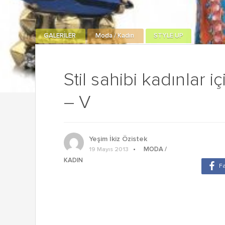
GALERİLER
Moda / Kadın
STYLE UP
Stil sahibi kadınlar i
– V
Yeşim İkiz Özistek
MODA /
19 Mayıs 2013
KADIN