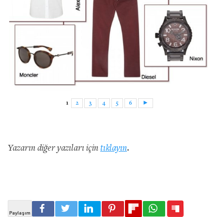
1
2
3
4
5
6
►
Yazarın diğer yazıları için
tıklayın
.