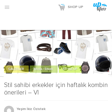

SHOP UP
GALERİLER
Moda / Erkek
STYLE UP
Stil sahibi erkekler için haftalık kombin
önerileri – VI
Yeşim İkiz Özistek