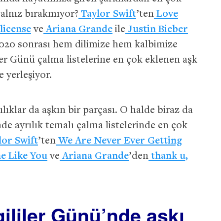
yalnız bırakmıyor?
Taylor Swift
’ten
Love
license
ve
Ariana Grande
ile
Justin Bieber
2020 sonrası hem dilimize hem kalbimize
ler Günü çalma listelerine en çok eklenen aşk
e yerleşiyor.
ıklar da aşkın bir parçası. O halde biraz da
de ayrılık temalı çalma listelerinde en çok
lor Swift
’ten
We Are Never Ever Getting
 Like You
ve
Ariana Grande
’den
thank u,
ililer Günü’nde aşkı