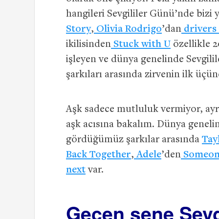
hangileri Sevgililer Günü’nde bizi 
Story
,
Olivia Rodrigo
’dan
drivers 
ikilisinden
Stuck with U
özellikle 
işleyen ve dünya genelinde Sevgili
şarkıları arasında zirvenin ilk üçün
Aşk sadece mutluluk vermiyor, ayrıl
aşk acısına bakalım. Dünya genelin
gördüğümüz şarkılar arasında
Tay
Back Together
,
Adele
’den
Someone
next
var.
Geçen sene Sevg