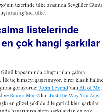
150’nin üzerinde ülke arasında Sevgililer Günü
luşturan 25’inci ülke.
çalma listelerinde
en çok hangi şarkılar
er Günü kapsamında oluşturulan çalma
. İlk üç kimseyi şaşırtmıyor, birer klasik haline
aşında görüyoruz:
John Legend
’dan
All of Me
,
d
ve
Bruno Mars
’dan
Just the Way You Are
,
şkı en güzel şekilde dile getirdikleri şarkılar
anda hayatımıza giren şarkılardan en çok