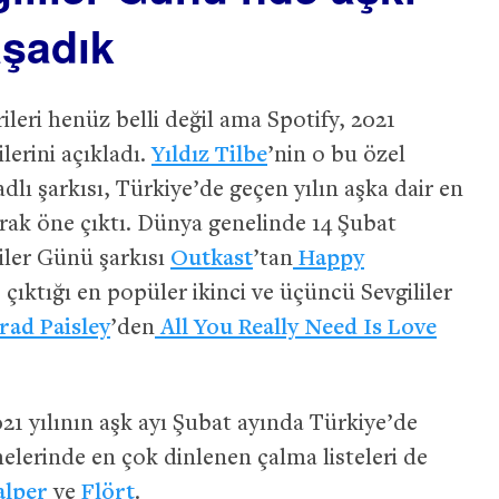
aşadık
ileri henüz belli değil ama Spotify, 2021
lerini açıkladı.
Yıldız Tilbe
’nin o bu özel
dlı şarkısı, Türkiye’de geçen yılın aşka dair en
arak öne çıktı. Dünya genelinde 14 Şubat
iler Günü şarkısı
Outkast
’tan
Happy
çıktığı en popüler ikinci ve üçüncü Sevgililer
rad Paisley
’den
All You Really Need Is Love
021 yılının aşk ayı Şubat ayında Türkiye’de
lerinde en çok dinlenen çalma listeleri de
alper
ve
Flört
.