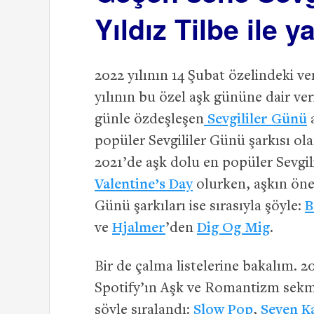
Yıldız Tilbe ile y
2022 yılının 14 Şubat özelindeki ver
yılının bu özel aşk gününe dair veri
günle özdeşleşen
Sevgililer Günü
a
popüler Sevgililer Günü şarkısı ol
2021’de aşk dolu en popüler Sevgil
Valentine’s Day
olurken, aşkın öne 
Günü şarkıları ise sırasıyla şöyle:
B
ve
Hjalmer
’den
Dig Og Mig
.
Bir de çalma listelerine bakalım. 2
Spotify’ın Aşk ve Romantizm sekme
şöyle sıralandı:
Slow Pop
,
Seven K