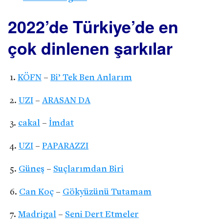
2022’de Türkiye’de en
çok dinlenen şarkılar
KÖFN
–
Bi’ Tek Ben Anlarım
UZI
–
ARASAN DA
cakal
–
İmdat
UZI
–
PAPARAZZI
Güneş
–
Suçlarımdan Biri
Can Koç
–
Gökyüzünü Tutamam
Madrigal
–
Seni Dert Etmeler