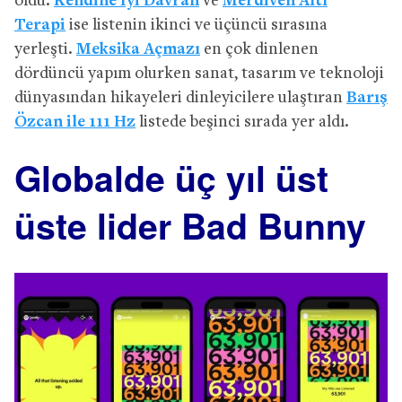
oldu.
Kendine İyi Davran
ve
Merdiven Altı
Terapi
ise listenin ikinci ve üçüncü sırasına
yerleşti.
Meksika Açmazı
en çok dinlenen
dördüncü yapım olurken sanat, tasarım ve teknoloji
dünyasından hikayeleri dinleyicilere ulaştıran
Barış
Özcan ile 111 Hz
listede beşinci sırada yer aldı.
Globalde üç yıl üst
üste lider Bad Bunny