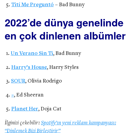
Tití Me Preguntó
– Bad Bunny
2022’de dünya genelinde
en çok dinlenen albümler
Un Verano Sin Ti
, Bad Bunny
Harry’s House
, Harry Styles
SOUR
, Olivia Rodrigo
=
, Ed Sheeran
Planet Her
, Doja Cat
İlginizi çekebilir:
Spotify’ın yeni reklam kampanyası:
“Dinlemek Bizi Birleştirir”