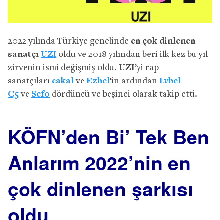
2022 yılında Türkiye genelinde
en çok dinlenen
sanatçı
UZI
oldu ve 2018 yılından beri ilk kez bu yıl
zirvenin ismi değişmiş oldu.
UZI
’yi rap
sanatçıları
cakal
ve
Ezhel
’in ardından
Lvbel
C5
ve
Sefo
dördüncü ve beşinci olarak takip etti.
KÖFN’den Bi’ Tek Ben
Anlarım 2022’nin en
çok dinlenen şarkısı
oldu