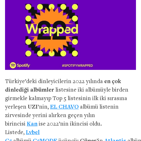
Türkiye’deki dinleyicilerin 2022 yılında
en çok
dinlediği albümler
listesine iki albümüyle birden
girmekle kalmayıp Top 5 listesinin ilk iki sırasına
yerleşen
UZI
’nin,
EL CHAVO
albümü listenin
zirvesinde yerini alırken geçen yılın
birincisi
Kan
ise 2022’nin ikincisi oldu.
Listede,
Lvbel