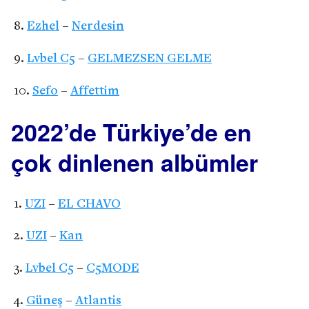
Ezhel
–
Nerdesin
Lvbel C5
–
GELMEZSEN GELME
Sefo
–
Affettim
2022’de Türkiye’de en
çok dinlenen albümler
UZI
–
EL CHAVO
UZI
–
Kan
Lvbel C5
–
C5MODE
Güneş
–
Atlantis