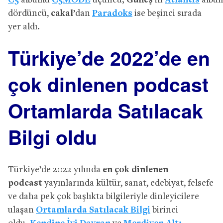
C5
albümü
C5MODE
üçüncü;
Güneş
’in
Atlantis
albü
dördüncü,
cakal
’dan
Paradoks
ise beşinci sırada
yer aldı.
Türkiye’de 2022’de en
çok dinlenen podcast
Ortamlarda Satılacak
Bilgi oldu
Türkiye’de 2022 yılında
en çok dinlenen
podcast
yayınlarında kültür, sanat, edebiyat, felsefe
ve daha pek çok başlıkta bilgileriyle dinleyicilere
ulaşan
Ortamlarda Satılacak Bilgi
birinci