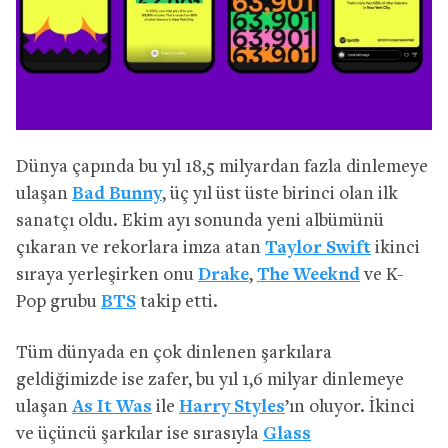
Dünya çapında bu yıl 18,5 milyardan fazla dinlemeye
ulaşan
Bad Bunny
, üç yıl üst üste birinci olan ilk
sanatçı oldu. Ekim ayı sonunda yeni albümünü
çıkaran ve rekorlara imza atan
Taylor Swift
ikinci
sıraya yerleşirken onu
Drake
,
The Weeknd
ve K-
Pop grubu
BTS
takip etti.
Tüm dünyada en çok dinlenen şarkılara
geldiğimizde ise zafer, bu yıl 1,6 milyar dinlemeye
ulaşan
As It Was
ile
Harry Styles
’ın oluyor. İkinci
ve üçüncü şarkılar ise sırasıyla
Glass