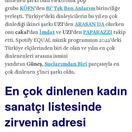
dinlenen şarkı olan elektronik pop
grubu
KÖFN
’den
Bi’ Tek Ben Anlarım
birinciliğe
yerleşti. Türkiye’deki dinleyicilerin bu yıl en çok
dinlediği ikinci şarkı
UZI
’den
ARASAN DA
olurken
onu
cakal
’dan
İmdat
ve
UZI
’den
PAPARAZZI
takip
etti. Spotify EQUAL müzik programının 2022’deki
Türkiye elçilerinden biri de olan ve yılın en çok
dinlenenleri arasına ismini
yazdıran
Güneş
,
Suçlarımdan Biri
parçasıyla en
çok dinlenen 5’inci şarkı oldu.
En çok dinlenen kadın
sanatçı listesinde
zirvenin adresi