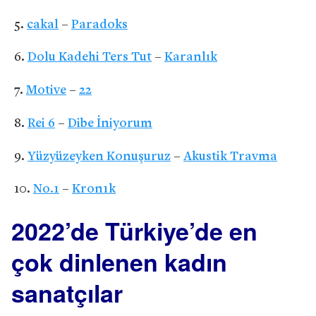
cakal
–
Paradoks
Dolu Kadehi Ters Tut
–
Karanlık
Motive
–
22
Rei 6
–
Dibe İniyorum
Yüzyüzeyken Konuşuruz
–
Akustik Travma
No.1
–
Kron1k
2022’de Türkiye’de en
çok dinlenen kadın
sanatçılar