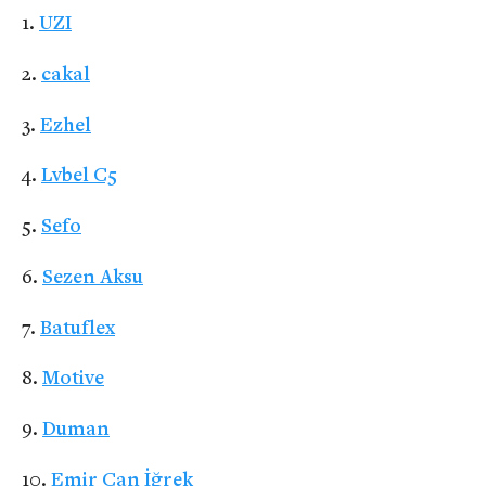
UZI
cakal
Ezhel
Lvbel C5
Sefo
Sezen Aksu
Batuflex
Motive
Duman
Emir Can İğrek