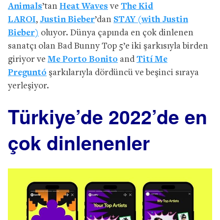
Animals
’tan
Heat Waves
ve
The Kid
LAROI
,
Justin Bieber
’dan
STAY (with Justin
Bieber)
oluyor. Dünya çapında en çok dinlenen
sanatçı olan Bad Bunny Top 5’e iki şarkısıyla birden
giriyor ve
Me Porto Bonito
and
Tití Me
Preguntó
şarkılarıyla dördüncü ve beşinci sıraya
yerleşiyor.
Türkiye’de 2022’de en
çok dinlenenler