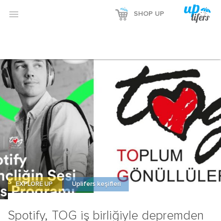
Reklamı Göster

SHOP UP
Reklamı Gizle
EXPLORE UP
Uplifers keşifleri
Spotify, TOG iş birliğiyle depremden