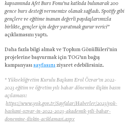
kapsamında Afet Burs Fonu’na katkıda bulunarak 200
gence burs desteği vermemize olanak sağladı. Spotify gibi
gençlere ve eğitime inanan değerli paydaşlarımızla
birlikte, gençler için değer yaratmak gurur verici”
açıklamasını yaptı.
Daha fazla bilgi almak ve Toplum Gönüllüleri’nin
projelerine başvurmak için TOG’un bağış
kampanyası
sayfasını
ziyaret edebilirsiniz.
* Yükseköğretim Kurulu Başkanı Erol Özvar’ın 2022-
2023 eğitim ve öğretim yılı bahar dönemine ilişkin basın
açılaması:
https://www.yok.gov.tr/Sayfalar/Haberler/2023/yok-
baskani-ozvar-in-2022-2023-akademik-yili-bahar-
donemine-iliskin-aciklamasi.aspx