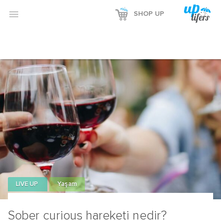
Reklamı Göster

SHOP UP
Reklamı Gizle
LIVE UP
Yaşam
Sober curious hareketi nedir?