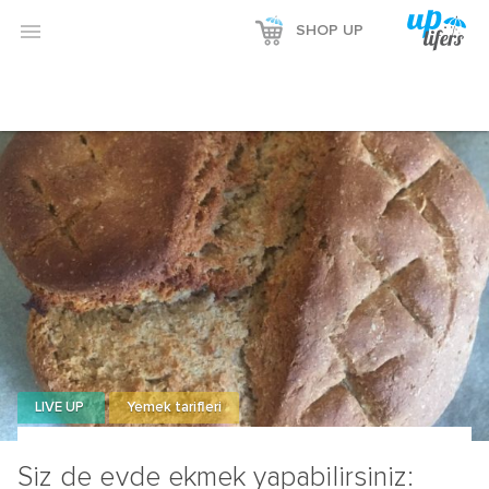
Reklamı Göster

SHOP UP
Reklamı Gizle
LIVE UP
Yemek tarifleri
Siz de evde ekmek yapabilirsiniz: