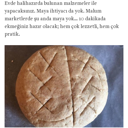
Evde halihazırda bulunan malzemeler ile
yapacaksınız. Maya ihtiyacı da yok. Malum
marketlerde şu anda maya yok… 10 dakikada
ekmeğiniz hazır olacak; hem çok lezzetli, hem çok
pratik.