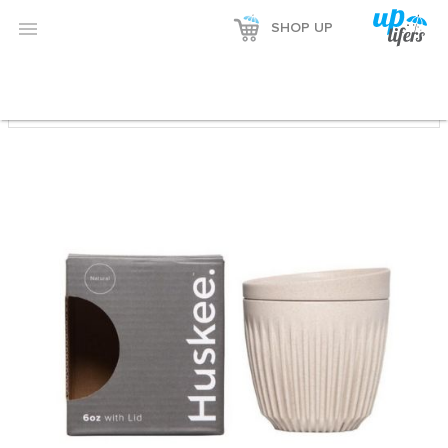

SHOP UP
SHOP UP
/
FEEL UP
/ HUSKEE. HUSKEE CUP KREM 177 ML