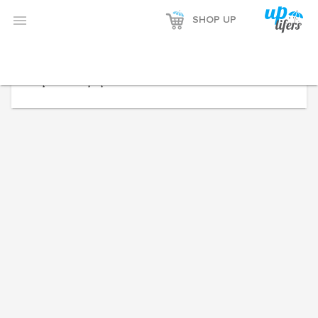


SHOP UP
Seçiminizle eşleşen ürün bulunamadı.