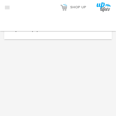


SHOP UP
Seçiminizle eşleşen ürün bulunamadı.