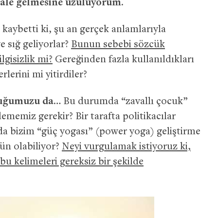
hale gelmesine üzülüyorum.
i kaybetti ki, şu an gerçek anlamlarıyla
e sığ geliyorlar?
Bunun sebebi sözcük
lgisizlik mi?
Gereğinden fazla kullanıldıkları
rlerini mi yitirdiler?
cuğumuzu da…
Bu durumda “zavallı çocuk”
memiz gerekir? Bir tarafta politikacılar
da bizim “güç yogası” (power yoga) geliştirme
ün olabiliyor?
Neyi vurgulamak istiyoruz ki,
u kelimeleri gereksiz bir şekilde