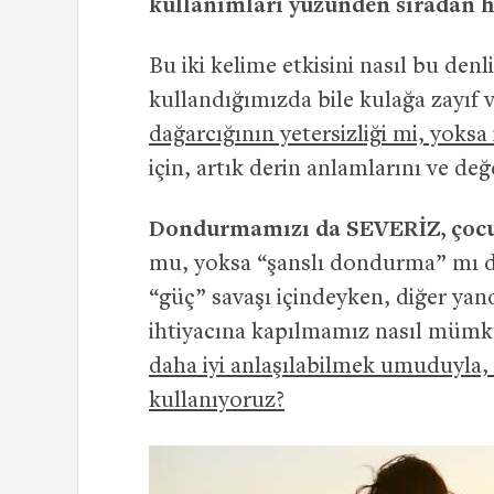
kullanımları yüzünden sıradan 
Bu iki kelime etkisini nasıl bu denl
kullandığımızda bile kulağa zayıf v
dağarcığının yetersizliği mi, yoksa i
için, artık derin anlamlarını ve değe
Dondurmamızı da SEVERİZ, ço
mu, yoksa “şanslı dondurma” mı de
“güç” savaşı içindeyken, diğer yan
ihtiyacına kapılmamız nasıl mümk
daha iyi anlaşılabilmek umuduyla, b
kullanıyoruz?