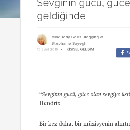
Sevginin gücü, güce
geldiğinde
MindBody Goes Blogging w
Stephanie Sayegh
KIŞISEL GELIŞIM
10 Eylül 2015
“
Sevginin gücü, güce olan sevgiye üst
Hendrix
Bir kez daha, bir müzisyenin alınt