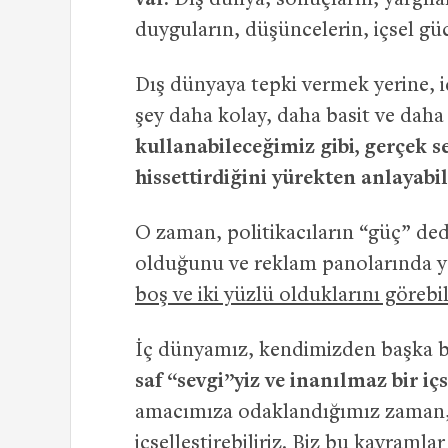
var.
Dış dünya, sonuçların, yargıla
duyguların, düşüncelerin, içsel g
Dış dünyaya tepki vermek yerine, 
şey daha kolay, daha basit ve daha 
kullanabileceğimiz gibi, gerçek 
hissettirdiğini yürekten anlayabil
O zaman, politikacıların “güç” dedi
olduğunu ve reklam panolarında ya
boş ve iki yüzlü olduklarını görebil
İç dünyamız, kendimizden başka bi
saf “sevgi”yiz ve inanılmaz bir içs
amacımıza odaklandığımız zaman, s
içselleştirebiliriz. Biz bu kavraml