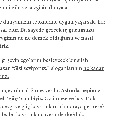
rın ve durumların dünyası. İç dünyamız ise
ücümüzün ve sevginin dünyası.
iç dünyamızın tepkilerine uygun yaşarsak, her
saf olur.
Bu sayede gerçek iç gücümüzü
sevginin de ne demek olduğunu ve nasıl
iriz.
ği şeyin egolarını besleyecek bir silah
zan “Sizi seviyoruz.” sloganlarının
ne kadar
iriz.
r şey olmadığımız yerdir.
Aslında hepimiz
el “güç” sahibiyiz.
Özümüze ve hayattaki
evgi ve güç kavramlarını bir araya getirerek
ar ile, bu kavramlar sayesinde doğduk.