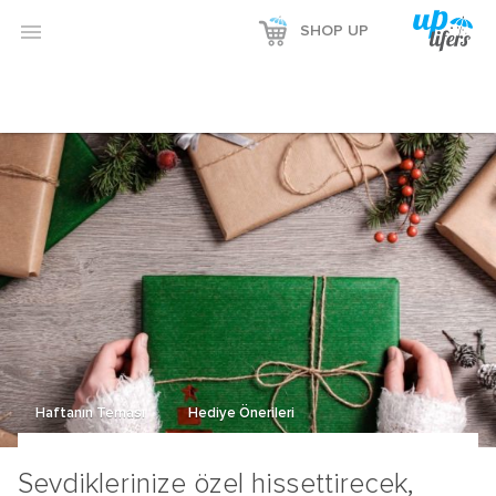

SHOP UP
Haftanın Teması
Hediye Önerileri
Sevdiklerinize özel hissettirecek,