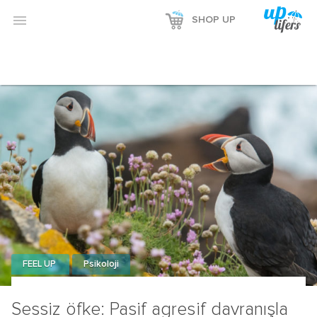

SHOP UP
FEEL UP
Psikoloji
Sessiz öfke: Pasif agresif davranışla