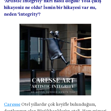
‘Artistic Integrity’ fikri nasıl doğdu? Yola çıkış
hikayeniz ne oldu? İsmin bir hikayesi var mı,
neden ‘integrity’?
Caresse
Otel yıllardır çok keyifle bulunduğum,