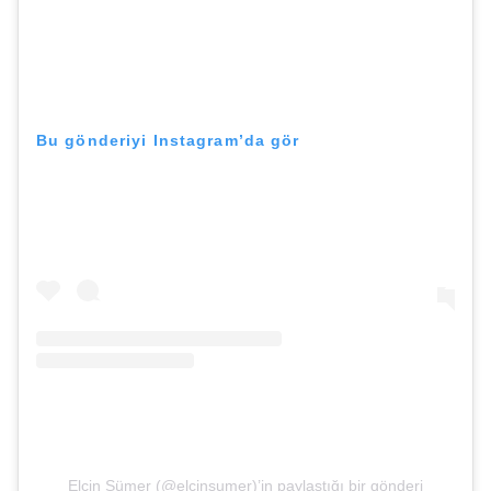
Bu gönderiyi Instagram’da gör
Elçin Sümer (@elcinsumer)’in paylaştığı bir gönderi