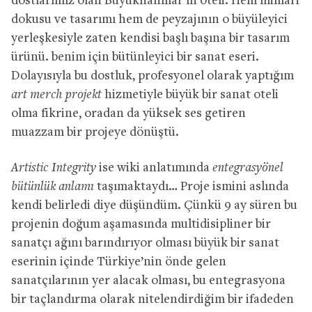
dostlarımız olan Büyükhanlılar’ın oteli. Hem mimari
dokusu ve tasarımı hem de peyzajının o büyüleyici
yerleşkesiyle zaten kendisi başlı başına bir tasarım
ürünü. benim için bütünleyici bir sanat eseri.
Dolayısıyla bu dostluk, profesyonel olarak yaptığım
art merch projekt
hizmetiyle büyük bir sanat oteli
olma fikrine, oradan da yüksek ses getiren
muazzam bir projeye dönüştü.
Artistic Integrity
ise wiki anlatımında
entegrasyönel
bütünlük anlamı
taşımaktaydı… Proje ismini aslında
kendi belirledi diye düşündüm. Çünkü 9 ay süren bu
projenin doğum aşamasında multidisipliner bir
sanatçı ağını barındırıyor olması büyük bir sanat
eserinin içinde Türkiye’nin önde gelen
sanatçılarının yer alacak olması, bu entegrasyona
bir taçlandırma olarak nitelendirdiğim bir ifadeden