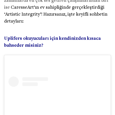
zamanlarda en çok ses getiren çalışmalarından biri
ise
CaresseArt’ın ev sahipliğinde gerçekleştirdiği
‘Artistic Integrity’! Hazırsanız, işte keyifli sohbetin
detayları:
Uplifers okuyucuları için kendinizden kısaca
bahseder misiniz?