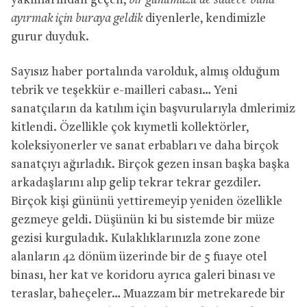
yakınlarından geçen,
bir günümüzü de sadece buna
ayırmak için buraya geldik
diyenlerle, kendimizle
gurur duyduk.
Sayısız haber portalında varolduk, almış olduğum
tebrik ve teşekkür e-mailleri cabası… Yeni
sanatçıların da katılım için başvurularıyla dmlerimiz
kitlendi. Özellikle çok kıymetli kollektörler,
koleksiyonerler ve sanat erbabları ve daha birçok
sanatçıyı ağırladık. Birçok gezen insan başka başka
arkadaşlarını alıp gelip tekrar tekrar gezdiler.
Birçok kişi gününü yettiremeyip yeniden özellikle
gezmeye geldi. Düşünün ki bu sistemde bir müze
gezisi kurguladık. Kulaklıklarınızla zone zone
alanların 42 dönüm üzerinde bir de 5 fuaye otel
binası, her kat ve koridoru ayrıca galeri binası ve
teraslar, baheçeler… Muazzam bir metrekarede bir