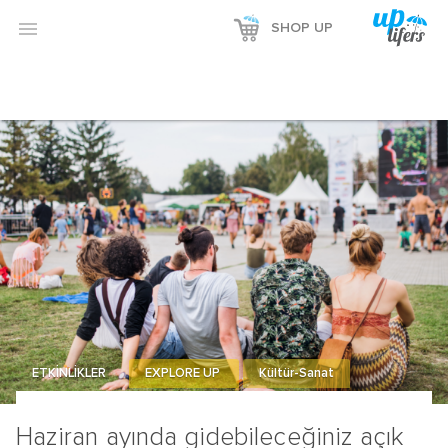
Reklamı Göster

SHOP UP
Reklamı Gizle
ETKİNLİKLER
EXPLORE UP
Kültür-Sanat
Haziran ayında gidebileceğiniz açık