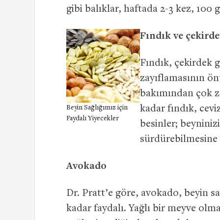
gibi balıklar, haftada 2-3 kez, 100
Fındık ve çekird
Fındık, çekirdek gi
zayıflamasının ön
bakımından çok ze
kadar fındık, cevi
Beyin Sağlığımız için
Faydalı Yiyecekler
besinler; beyniniz
sürdürebilmesine 
Avokado
Dr. Pratt’e göre, avokado, beyin sa
kadar faydalı. Yağlı bir meyve ol