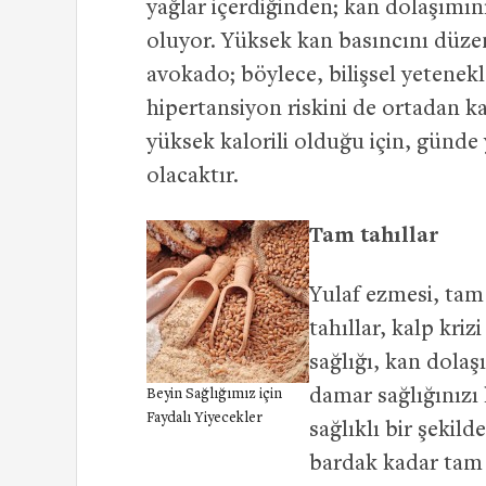
yağlar içerdiğinden; kan dolaşımı
oluyor. Yüksek kan basıncını düzen
avokado; böylece, bilişsel yetenek
hipertansiyon riskini de ortadan ka
yüksek kalorili olduğu için, günde
olacaktır.
Tam tahıllar
Yulaf ezmesi, tam 
tahıllar, kalp kri
sağlığı, kan dolaş
damar sağlığınızı
Beyin Sağlığımız için
Faydalı Yiyecekler
sağlıklı bir şekil
bardak kadar tam t