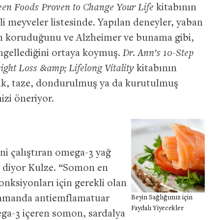
een Foods Proven to Change Your Life
kitabının
tli meyveler listesinde. Yapılan deneyler, yaban
ten koruduğunu ve Alzheimer ve bunama gibi,
engellediğini ortaya koymuş.
Dr. Ann’s 10-Step
ight Loss &amp; Lifelong Vitality
kitabının
dak, taze, dondurulmuş ya da kurutulmuş
izi öneriyor.
yni çalıştıran omega-3 yağ
” diyor Kulze. “Somon en
onksiyonları için gerekli olan
 zamanda antiemflamatuar
Beyin Sağlığımız için
Faydalı Yiyecekler
ga-3 içeren somon, sardalya