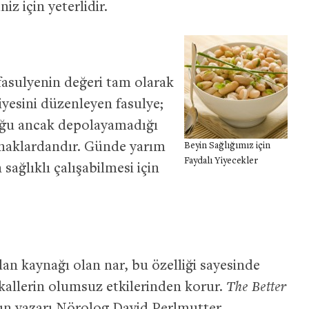
z için yeterlidir.
asulyenin değeri tam olarak
viyesini düzenleyen fasulye;
duğu ancak depolayamadığı
ynaklardandır. Günde yarım
Beyin Sağlığımız için
Faydalı Yiyecekler
ağlıklı çalışabilmesi için
.
idan kaynağı olan nar, bu özelliği sayesinde
ikallerin olumsuz etkilerinden korur.
The Better