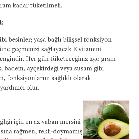
 gram kadar tüketilmeli.
ek
bi besinler; yaşa bağlı bilişsel fonksiyon
üne geçmenizi sağlayacak E vitamini
ngindir. Her gün tüketeceğiniz 250 gram
z, badem, ayçekirdeği veya susam gibi
in, fonksiyonlarını sağlıklı olarak
yardımcı olur.
ğlığı için en az yaban mersini
masına rağmen, tekli-doymamış