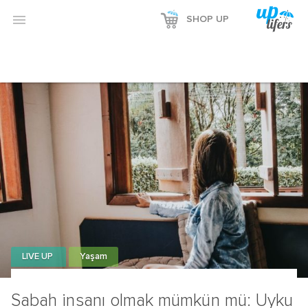

SHOP UP
LIVE UP
Yaşam
Sabah insanı olmak mümkün mü: Uyku