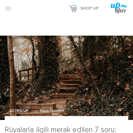

SHOP UP
ASTRO UP
Rüya Tabirleri
Rüyalarla ilgili merak edilen 7 soru: