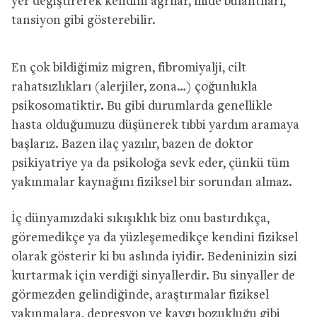
yer değiştirerek kendini ağrılar, mide bulantıları,
tansiyon gibi gösterebilir.
En çok bildiğimiz migren, fibromiyalji, cilt
rahatsızlıkları (alerjiler, zona…) çoğunlukla
psikosomatiktir. Bu gibi durumlarda genellikle
hasta olduğumuzu düşünerek tıbbi yardım aramaya
başlarız. Bazen ilaç yazılır, bazen de doktor
psikiyatriye ya da psikoloğa sevk eder, çünkü tüm
yakınmalar kaynağını fiziksel bir sorundan almaz.
İç dünyamızdaki sıkışıklık biz onu bastırdıkça,
göremedikçe ya da yüzleşemedikçe kendini fiziksel
olarak gösterir ki bu aslında iyidir. Bedeninizin sizi
kurtarmak için verdiği sinyallerdir. Bu sinyaller de
görmezden gelindiğinde, araştırmalar fiziksel
yakınmalara, depresyon ve kaygı bozukluğu gibi