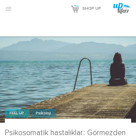

SHOP UP
FEEL UP
Psikoloji
Psikosomatik hastalıklar: Görmezden