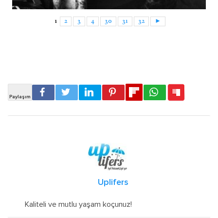
1
2
3
4
30
31
32
►
Uplifers
Kaliteli ve mutlu yaşam koçunuz!