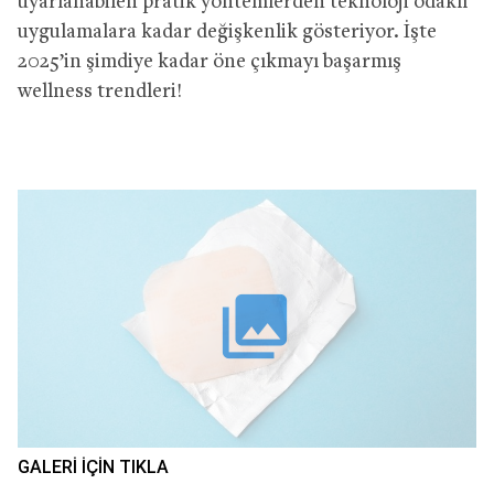
uyarlanabilen pratik yöntemlerden teknoloji odaklı
uygulamalara kadar değişkenlik gösteriyor. İşte
2025’in şimdiye kadar öne çıkmayı başarmış
wellness trendleri!
collections
GALERI IÇIN TIKLA