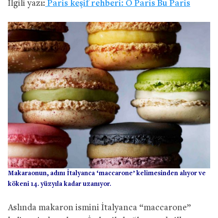
İlgili yazı:
Paris keşif rehberi: O Paris Bu Paris
Makaraonun, adını İtalyanca ‘maccarone’ kelimesinden alıyor ve
kökeni 14. yüzyıla kadar uzanıyor.
Aslında makaron ismini İtalyanca “maccarone”