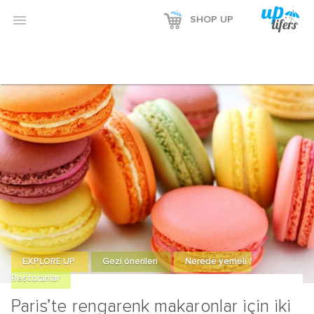

SHOP UP
EXPLORE UP
Gezi önerileri
Nerede yemeli /
Restoranlar
Paris’te rengarenk makaronlar için iki