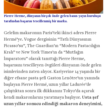
Pierre Herme, dünyanın birçok önde gelen basın-yayın kuruluşu
tarafından başarısı tescillenmiş bir marka.
Gelelim makaronun Paris’teki ikinci adres Pierre
Hermé’ye. Vogue dergisinin “Tatlı Dünyasının
Picasso’su”, The Guardian’ın “Modern Pastacılığın
Kralı” ve New York Times’ın da “Mutfağın
İmparatoru” olarak tanıttığı Pierre Herme,
başarısını tescilleyen övgüleri dünyanın önde gelen
isimlerinden zaten alıyor. Kariyerine 14 yaşında bir
diğer efsane pasta şefi Gaston Lenôtre’un yanında
başlayan Pierre Hermé, uzun yıllar Ladurée’de
çalıştıktan sonra ilk dükkanını Tokyo’da açarak
kendi makaronlarını yaratmaya başlıyor.
Usta şef
uzun yıllar sonucu edindiği makaron deneyimini,